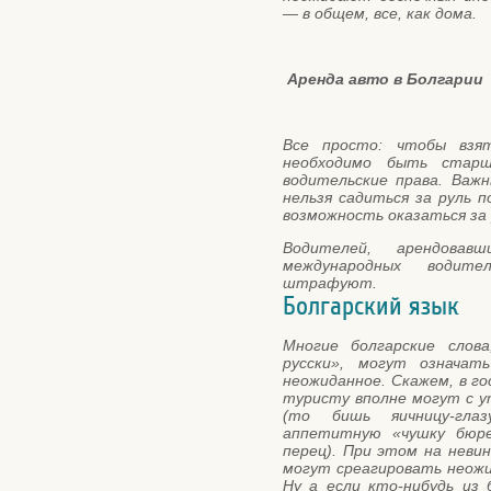
— в общем, все, как дома.
Аренда авто в Болгарии
Все просто: чтобы взя
необходимо быть стар
водительские права. Важ
нельзя садиться за руль 
возможность оказаться за
Водителей, арендова
международных водите
штрафуют.
Болгарский язык
Многие болгарские слов
русски», могут означа
неожиданное. Скажем, в г
туристу вполне могут с у
(то бишь яичницу-гла
аппетитную «чушку бюре
перец). При этом на неви
могут среагировать неожи
Ну а если кто-нибудь из