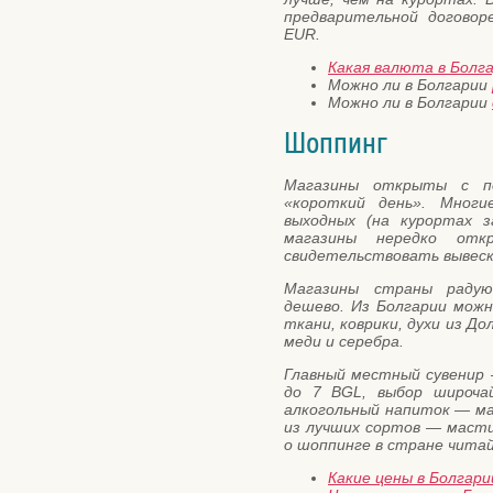
предварительной догово
EUR.
Какая валюта в Болг
Можно ли в Болгарии
Можно ли в Болгарии
Шоппинг
Магазины открыты с по
«короткий день». Мног
выходных (на курортах з
магазины нередко отк
свидетельствовать вывеска
Магазины страны радую
дешево. Из Болгарии можн
ткани, коврики, духи из До
меди и серебра.
Главный местный сувенир 
до 7 BGL, выбор широча
алкогольный напиток — ма
из лучших сортов — мастик
о шоппинге в стране чита
Какие цены в Болгари