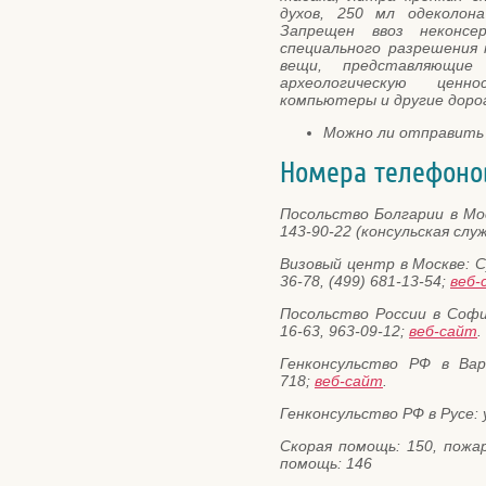
духов, 250 мл одеколон
Запрещен ввоз неконсе
специального разрешения
вещи, представляющие 
археологическую ценно
компьютеры и другие доро
Можно ли отправит
Номера телефоно
Посольство Болгарии в Мос
143-90-22 (консульская слу
Визовый центр в Москве: Су
36-78, (499) 681-13-54;
веб-
Посольство России в Софии
16-63, 963-09-12;
веб-сайт
.
Генконсульство РФ в Варн
718;
веб-сайт
.
Генконсульство РФ в Русе: у
Скорая помощь: 150, пожар
помощь: 146