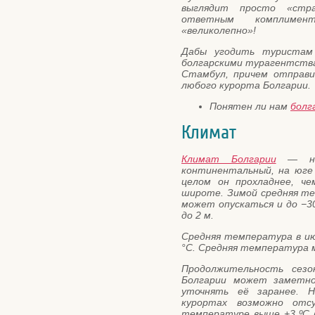
выглядит просто «стр
ответным комплимен
«великолепно»!
Дабы угодить туристам
болгарскими турагентства
Стамбул, причем отправи
любого курорта Болгарии.
Понятен ли нам
болг
Климат
Климат Болгарии
— на 
континентальный, на юге
целом он прохладнее, ч
широте. Зимой средняя тем
может опускаться и до −3
до 2 м.
Средняя температура в июл
°C. Средняя температура м
Продолжительность сезо
Болгарии может заметно
уточнять её заранее. 
курортах возможно отс
температуре выше +3 ºС 