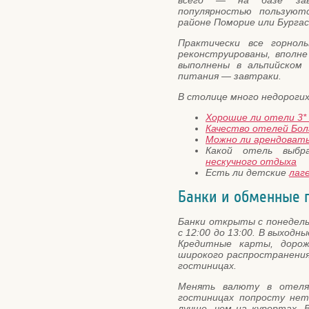
всего — на базе завт
популярностью пользую
районе Поморие или Бургас
Практически все горно
реконструированы, вполн
выполнены в альпийском 
питания — завтраки.
В столице много недорогих
Хорошие ли отели 3* 
Качество отелей Бол
Можно ли арендовать
Какой отель выб
нескучного отдыха
Есть ли детские
лаг
Банки и обменные 
Банки открыты с понедельн
с 12:00 до 13:00. В выход
Кредитные карты, доро
широкого распространения
гостиницах.
Менять валюту в отеля
гостиницах попросту нет
лучше, чем на курортах. 