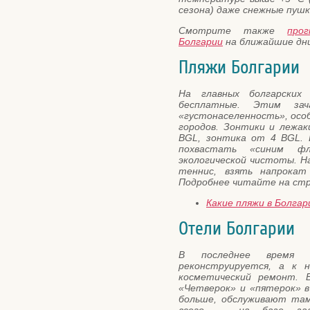
сезона) даже снежные пушк
Смотрите также
про
Болгарии
на ближайшие дни
Пляжи Болгарии
На главных болгарски
бесплатные. Этим зач
«густонаселенность», осо
городов. Зонтики и лежа
BGL, зонтика от 4 BGL. 
похвастать «синим фл
экологической чистоты. Н
теннис, взять напрокат
Подробнее читайте на ст
Какие пляжи в Болгар
Отели Болгарии
В последнее врем
реконструируется, а к 
косметический ремонт. 
«Четверок» и «пятерок» в
больше, обслуживают там