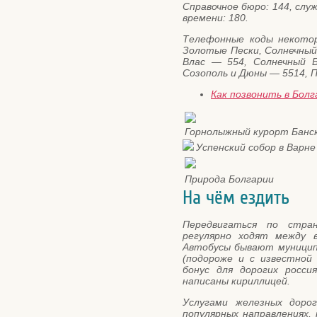
Справочное бюро: 144, слу
времени: 180.
Телефонные коды некотор
Золотые Пески, Солнечный 
Влас — 554, Солнечный 
Созополь и Дюны — 5514, П
Как позвонить в Бол
Горнолыжный курорт Банс
Успенский собор в Варне
Природа Болгарии
На чём ездить
Передвигаться по стра
регулярно ходят между в
Автобусы бывают муницип
(подороже и с известной
бонус для дорогих росси
написаны кириллицей.
Услугами железных доро
популярных направлениях