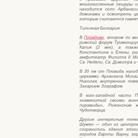
многочисленные пещеры и
находится село Арбанас
домиками и осмотреть це
которые считаются памят
Типичная Болгария
В
Пловдиве
, втором по ве
римский форум Тримонциу
Капия (2 век), а так
Константина и Елены, ра
амфитеатр Филиппа II Ма
Св. Недели, Св. Димитра и
В 30 км от Пловида нахо
церквями Архангела Михаи
Николая, внутренние пом
Захарием Зографом.
В юго-западной части 
знаменитый своими винн
пирамиды», Роженским 
Чудотворца.
Другие интересные точки
Шумен — один из центров 
сохранились здания эпох
городов Европы Варну, го