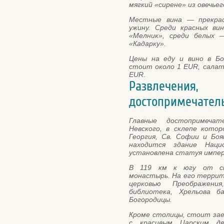
мягкий «сирене» из овечьег
Местные вина — прекрас
ужину. Среди красных ви
«Мелник», среди белых 
«Кадарку».
Цены на еду и вино в Бо
стоит около 1 EUR, салат
EUR.
Развлечен
достопримечател
Главные достопримеча
Невского, в склепе котор
Георгия, Св. Софии и Бо
находится здание Наци
установлена статуя импер
В 119 км к югу от ст
монастырь. На его терри
церковью Преображени
библиотека, Хрельова б
Богородицы.
Кроме столицы, стоит зае
с красивым Царским д