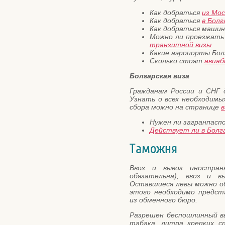
Как добраться
из Мос
Как добраться
в Болг
Как добраться маши
Можно ли проезжат
транзитной визы
Какие аэропорты Бо
Сколько стоят
авиаб
Болгарская виза
Гражданам России и СНГ 
Узнать о всех необходимы
сбора можно на странице
в
Нужен ли загранпас
Действует ли в Болг
Таможня
Ввоз и вывоз иностран
обязательна), ввоз и в
Оставшиеся левы можно о
этого необходимо предст
из обменного бюро.
Разрешен беспошлинный вв
табака, литра крепких с