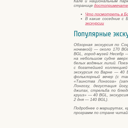
Кале и национальным пар
странице
достопримечате
Что посмотреть в Б
В какие соседние с
экскурсии
Популярные экск
Обзорная экскурсия по Со
ночевкой) — около 170 BG
BGL, город-музей Несебр —
на небольшом судне ввер
белых водяных лилий. Поез
с богатейшей коллекцией
экскурсия по Варне — 40 
фольклорный вечер (с тан
«Таинства Лонгоза» (зап
Лонгозу, дегустация йог
джипах, стрельба по блюд
круиз» — 40 BGL, экскурси
2 дня — 140 BGL).
Подробнее о маршрутах, к
программ по стране чита