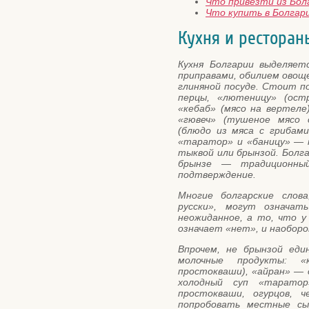
Что привезти из Бол
Что купить в Болгар
Кухня и ресторан
Кухня Болгарии выделяет
приправами, обилием овощ
глиняной посуде. Стоит 
перцы, «лютеницу» (ост
«кебаб» (мясо на вертеле)
«гювеч» (тушеное мясо 
(блюдо из мяса с грибами
«таратор» и «баницу» — 
тыквой или брынзой. Бол
брынзе — традиционны
подтверждение.
Многие болгарские слов
русски», могут означа
неожиданное, а то, что 
означает «нет», и наоборо
Впрочем, не брынзой еди
молочные продукты: «
простокваши), «айран» — с
холодный суп «таратор
простокваши, огурцов, ч
попробовать местные с