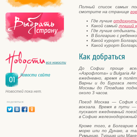
Полный список самых п
смотрите на странице
го
Где лучше
отдохнуть
Какой самый
лучший 
Где лучше отдыхать
В Болгарию с ребенк
Какой курорт Болгар
Какой курорт Болгар
Как добраться
все новости
До Софии проще всег
«Аэрофлота» и Bulgaria Ai
Новости сайта
01
ежедневно, время в полё
Варны и до Бургаса лет
Москвы до Пловдива под
Новостей пока нет.
около 3 часов.
Поезд Москва — София о
поделиться:
вокзала. Время в пути —
пускают ежедневный поез
в Софию железнодорожный 
Кроме того, в Болгарию 
морю или по Дунаю, а та
Румынию, Турцию или Маке