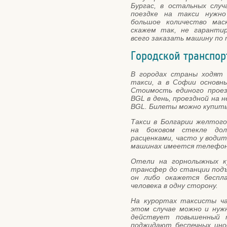
Бургас, в остальных слу
поездке на такси нужн
большое количество мас
скажем так, не гаранти
всего заказать машину по
Городской транспор
В городах страны ходят
такси, а в Софии основн
Стоимость единого проез
BGL в день, проездной на 
BGL. Билеты можно купить 
Такси в Болгарии желтог
на боковом стекле дол
расценками, часто у водит
машинах имеется телефонн
Отели на горнолыжных к
трансфер до станции подъ
он либо окажется беспл
человека в одну сторону.
На курортах таксисты ча
этом случае можно и нуж
действует повышенный 
поджидают беспечных ино