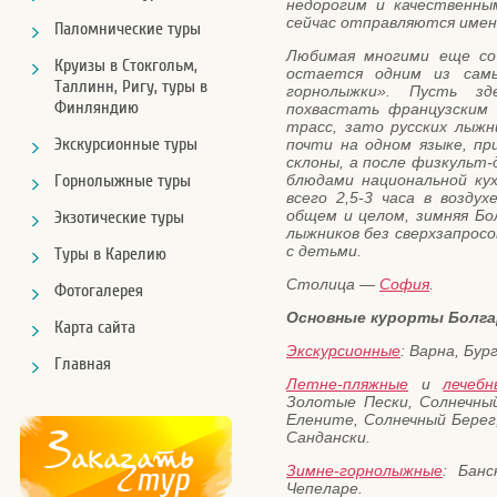
недорогим и качественн
сейчас отправляются имен
Паломнические туры
Любимая многими еще со 
Круизы в Стокгольм,
остается одним из сам
Таллинн, Ригу, туры в
горнолыжки». Пусть з
Финляндию
похвастать французским 
трасс, зато русских лыжн
Экскурсионные туры
почти на одном языке, п
склоны, а после физкульт
Горнолыжные туры
блюдами национальной ку
всего 2,5-3 часа в возду
общем и целом, зимняя Бо
Экзотические туры
лыжников без сверхзапросо
с детьми.
Туры в Карелию
Столица —
София
.
Фотогалерея
Основные курорты Болг
Карта сайта
Экскурсионные
: Варна, Бур
Главная
Летне-пляжные
и
лечебн
Золотые Пески, Солнечный
Елените, Солнечный Берег,
Сандански.
Зимне-горнолыжные
: Банс
Чепеларе.